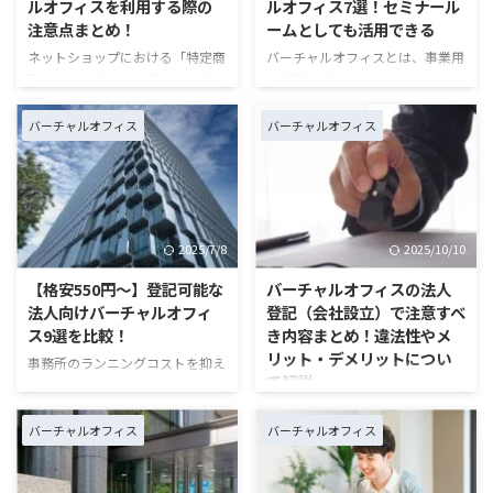
ルオフィスを利用する際の
ルオフィス7選！セミナール
め、月々にかかる合計料金をシミ
るだけスピーディーに済ませたい
注意点まとめ！
ームとしても活用できる
ュレーションしています。
通常であれば、住所や電話番号の
ネットショップにおける「特定商
バーチャルオフィスとは、事業用
https://mr-virtual-
利用開始までに3～5日かかりま
取引法（特商法）に基づく表記」
の住所を借りられるサービスのこ
office.jp/virtual-office-mail- ...
す。一方、最短即日～で利用開始
への対応として、バーチャルオフ
と。近年、取引先との商談・会議
できたり、別途オプションを ...
ィスが注目されています。ただ
などに利用できる「貸し会議室サ
バーチャルオフィス
バーチャルオフィス
し、ネットショップサービスやバ
ービス」を提供する事業者が多く
ーチャルオフィスの規約に注意し
見られます。 ただ、バーチャル
て運営しないと、違反や強制退会
オフィスごとに会議室の立地や料
となってしまう恐れがあるので注
金は大きく異なります。そこで本
意が必要です。 本記事では、バ
記事では、貸し会議室に対応した
2025/7/8
2025/10/10
ーチャルオフィスの住所や電話番
7つのバーチャルオフィスを3つ
号を使ってネットショップを運営
の観点から比較します。 顧客と
【格安550円～】登記可能な
バーチャルオフィスの法人
する際の注意点を解説します。後
商談や打ち合わせ、カウンセリン
法人向けバーチャルオフィ
登記（会社設立）で注意すべ
半では、実際に住所や電話番号を
グをしたい方、セミナールームと
ス9選を比較！
き内容まとめ！違法性やメ
記載・利用するやり方を紹介して
して活用したい方は、ぜひ参考に
リット・デメリットについ
事務所のランニングコストを抑え
いるので、ぜひ最後までご覧くだ
なさってください。 ＼契約をお
て解説
られるとして注目されている「バ
さい。 https://mr-virtual-office.j
急ぎの方はこちら／ https://mr-
ーチャルオフィス」。月額1,000
バーチャルオフィスとは、事業用
...
virtual-o ...
円ほどで法人登記用の住所を借り
の住所を借りられるサービスで
バーチャルオフィス
バーチャルオフィス
られるため、多くの方が利用して
す。1つの住所を複数の会社でシ
います。 しかし、サービスごと
ェアするため、一般的な事業所を