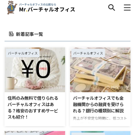
新着記事一覧
タグ一覧
インタビュー
キャンペーン
サービス内容
バーチャルオフィス
バーチャルオフィス
ネットショップ
バーチャルオフィスの疑問
個人事業主
地域
料金・格安
比較
法人
解約
2025/10/10
2025/10/10
評判・口コミ
選び方
銀行
住所のみ無料で借りられる
バーチャルオフィスでも金
バーチャルオフィスはあ
融機関からの融資を受けら
る？格安のおすすめサービ
れる？銀行の種類別に解説
スも紹介！
売上が不安定な時期に、低コスト
で住所を借りられるバーチャルオ
バーチャルオフィスを検討されて
フィスは魅力です。ただ、そこで
いる方のなかには、「住所のみな