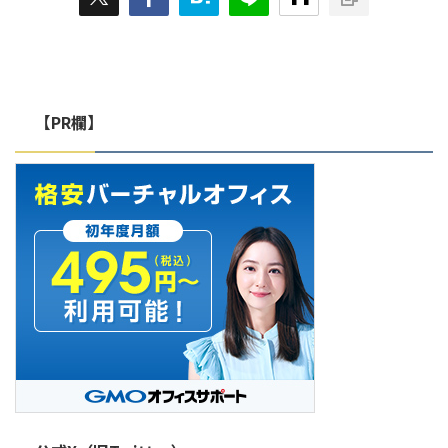
office.jp/virtual-office-business-
account/ こち ...
【PR欄】