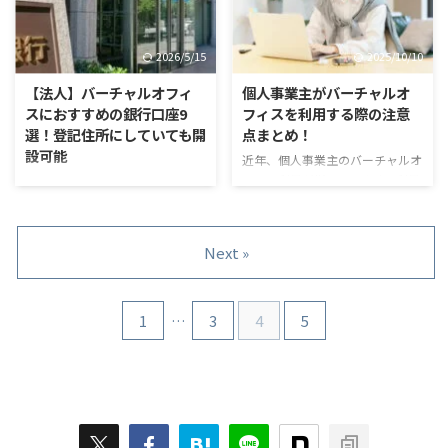
に料金や提供内容が異なるので、
借りる場合よりもランニングコス
どれを選べば良いかを決めかねて
トを抑えられます。 しかし、バ
いる方も多いと思います。本記事
ーチャルオフィスでの法人登記に
2026/5/15
2025/10/10
では、法人登記が可能な9つのお
は、いくつかの注意点がありま
すすめバーチャルオフィスを比較
す。場合によっては事業の許認可
【法人】バーチャルオフィ
個人事業主がバーチャルオ
します。サービスごとに料金・提
がおりなかったり、違法になった
スにおすすめの銀行口座9
フィスを利用する際の注意
供内容を比較表にまとめています
りする恐れもあるため、十分に理
選！登記住所にしていても開
点まとめ！
ので、ぜひ参考にしてみてくださ
解し対策を講じることが大切で
設可能
近年、個人事業主のバーチャルオ
い。 なお、以下の記事では、バ
す。 本記事では、バーチャルオ
フィス利用が増えています。利用
すべてではないものの、バーチャ
ーチャルオフィスで法人登記をす
フィスで法人登記をする際に知っ
を検討する方のなかには、納税地
ルオフィスの住所でも法人の銀行
る際に知っておくべき事柄を ...
ておくべき、注意点を解説。後半
や経費としての計上可否など、疑
口座は開設できます。実際、バー
では、バーチャルオフィスで法人
問を抱える方も多いのではないで
チャルオフィスのホームページを
登記をする流れを紹介しているの
Next »
しょうか。 そこで本記事では、
確認すると、さまざまな銀行での
で、ぜ ...
個人事業主のバーチャルオフィス
口座開設実績が公開されていま
利用で知っておくべき内容を、
す。 しかし近年は、法人・個人
1
…
3
4
5
「法律・税務・その他」の3つの
問わず、銀行口座開設の審査が全
観点から解説します。バーチャル
体的に厳しくなっているのが実情
オフィスの利用を検討している方
です。本記事では、バーチャルオ
は、ぜひ最後までご覧ください。
フィスにおける法人口座開設の現
https://www.mr-virtual-
状をお伝えしつつ、おすすめな9
office.jp/solo-proprietorship-
つの銀行を紹介します。
virtual-office-compari ...
https://mr-virtual-