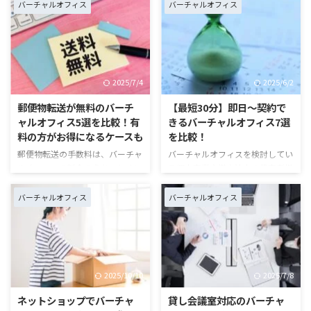
心配になるのは「銀行からの融資
ら無料で借りられるのでは？」と
バーチャルオフィス
バーチャルオフィス
を受けられるのかどうか」ではな
お考えの方もいらっしゃるのでは
いでしょうか。借りた住所に営業
ないでしょうか？とくに、事業を
実態が存在しないことから、「マ
立ち上げた当初は、ランニングコ
イナス評価を受けたり審査落ちし
ストをできるだけ抑えたいと思う
たりしないだろうか？…」と不安
ものです。 そこで本記事では、
2025/7/4
2025/6/2
に感じている方も多いはずです。
無料で住所が借りられるバーチャ
この記事では、金融機関の種類別
ルオフィスは存在するのかを紹介
郵便物転送が無料のバーチ
【最短30分】即日～契約で
に、バーチャルオフィスでの融資
します。月々の出費を抑え、事業
ャルオフィス5選を比較！有
きるバーチャルオフィス7選
対応可否を紹介します。後半で
用の住所を借りたい方はぜひ最後
料の方がお得になるケースも
を比較！
は、そのほかの資金調達方法も紹
までご覧ください。 https://mr-
郵便物転送の手数料は、バーチャ
バーチャルオフィスを検討してい
介していますので、ぜひ最後まで
virtual-office.jp/virtual-office-
ルオフィスの料金のうち、とくに
る個人事業主様や法人の代表者様
ご覧ください。 前提知識！融資
mail-forwarding-free/ ...
負担が大きくなりがちな項目で
のなかには、以下のような理由で
元が対応する銀行口座を開設しな
す。できることなら、無料で転送
即日利用を希望している方もいら
...
バーチャルオフィス
バーチャルオフィス
してくれるサービスが良いでしょ
っしゃるのではないでしょうか？
う。 実際、そのようなバーチャ
今日までに提出しなければならな
ルオフィスはいくつか存在しま
い事業書類に、住所や電話番号を
す。ただ、無料で利用できるサー
記載する必要がある 本日中に作
ビス範囲は、事業者によって異な
成する対顧客向けのチラシやパン
2025/10/10
2025/7/8
ります。 本記事では、郵便物転
フレットに、事業所の所在地や連
送を無料で使えるバーチャルオフ
絡先を記載する必要がある 法人
ネットショップでバーチャ
貸し会議室対応のバーチャ
ィスを比較。有料のサービスも含
設立の手続きが煩雑なので、でき