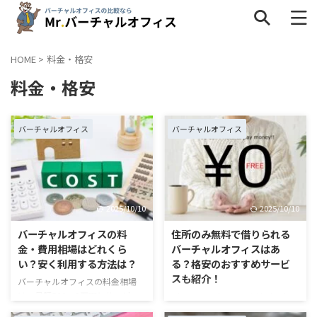
HOME
>
料金・格安
料金・格安
タグ一覧
インタビュー
キャンペーン
サービス内容
バーチャルオフィス
バーチャルオフィス
ネットショップ
バーチャルオフィスの疑問
個人事業主
地域
料金・格安
比較
法人
解約
2025/10/10
2025/10/10
評判・口コミ
選び方
銀行
バーチャルオフィスの料
住所のみ無料で借りられる
金・費用相場はどれくら
バーチャルオフィスはあ
い？安く利用する方法は？
る？格安のおすすめサービ
スも紹介！
バーチャルオフィスの料金相場
は、月額500〜3万円とサービス
バーチャルオフィスを検討されて
によって大きく異なります。 複数
いる方のなかには、「住所のみな