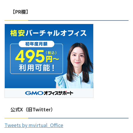
め、月々にかかる合計料金をシミ
をお急ぎの方はこちら／
【PR欄】
ュレーションしています。
https://mr-virtual-
https://mr-virtual-
office.jp/immediately-available-
office.jp/virtual-office-mail- ...
virtual-of ...
公式X（旧Twitter）
Tweets by mvirtual_Office