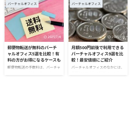
の公式サイトを見比べたものの、
ら無料で借りられるのでは？」と
バーチャルオフィス
バーチャルオフィス
「いくらかかるのかが把握しづら
お考えの方もいらっしゃるのでは
い」とお困りではないでしょう
ないでしょうか？とくに、事業を
か。料金を把握・比較するには、
立ち上げた当初は、ランニングコ
サービス内容ごとに合計費用を算
ストをできるだけ抑えたいと思う
出する必要があります。 本記事
ものです。 そこで本記事では、
2025/7/4
2025/7/8
では、バーチャルオフィスのサー
無料で住所が借りられるバーチャ
ビス内容ごとに、料金・費用の相
ルオフィスは存在するのかを紹介
郵便物転送が無料のバーチ
月額500円前後で利用できる
場を紹介します。また、一般的な
します。月々の出費を抑え、事業
ャルオフィス5選を比較！有
バーチャルオフィス9選を比
料金体系を一覧表にまとめていま
用の住所を借りたい方はぜひ最後
料の方がお得になるケースも
較！最安値順にご紹介
すので、費用感を知りたい方はぜ
までご覧ください。 https://mr-
郵便物転送の手数料は、バーチャ
バーチャルオフィスのなかには、
ひご覧ください。 https://mr-
virtual-office.jp/virtual-office-
ルオフィスの料金のうち、とくに
月額500円前後で利用できるサー
virtual-office.jp/virtual ...
mail-forwarding-free/ ...
負担が大きくなりがちな項目で
ビスもあります。しかし格安のサ
す。できることなら、無料で転送
ービスには、考慮しなければなら
してくれるサービスが良いでしょ
ないリスクや注意点も存在しま
う。 実際、そのようなバーチャ
す。 そこで本記事では、月額500
ルオフィスはいくつか存在しま
円前後のバーチャルオフィスを利
す。ただ、無料で利用できるサー
用する際のリスクを踏まえつつ、
ビス範囲は、事業者によって異な
信頼できる9つのサービスを比較
ります。 本記事では、郵便物転
します。 安心して利用できる格
送を無料で使えるバーチャルオフ
安の事業者をお探しの方は、ぜひ
ィスを比較。有料のサービスも含
最後までご覧ください。 ＼契約