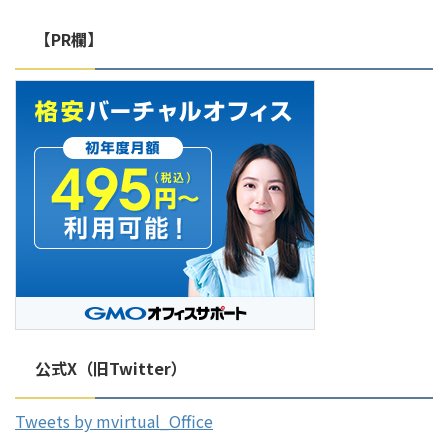
の入会金が無料になるキャンペー
オフィスを安く契約したい方は、
ンを開催しています。通常よりも
ぜひ最後までチェックしてくださ
【PR欄】
お得に入会できるため、詳細が気
い。 レゾナンスの「紹介コード
になる方は以下よりをご確認くだ
（キャンペーンコード）」とは？
さい。 Karigoの「キャンペーン
バーチャルオフィス「レゾナン
コード」とは？ Karig ...
ス」では、新規入会者向けに紹介
コードを用意しています。以下の
...
公式X（旧Twitter）
Tweets by mvirtual_Office