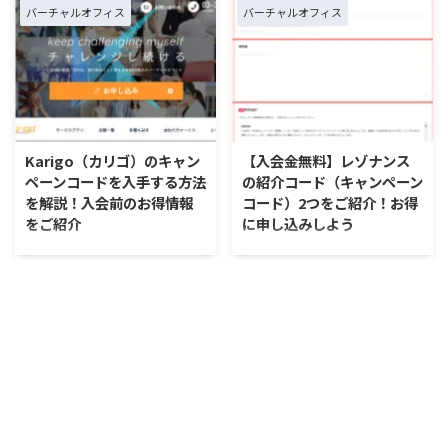
をお探しではありませんか？現
あるのをご存じでしょうか？申し
バーチャルオフィス
バーチャルオフィス
在、新規契約者を対象とした、お
込みの際に、「BBA980」を紹介
得なキャンペーンを実施していま
コード欄に入力するだけで、プラ
す。クーポンコードを入手すれ
ン料金が1ヶ月分無料となりま
ば、割引価格で利用可能です。
す。 本記事では、DMMバーチャ
本記事では、GMOオフィスサポ
ルオフィスの紹介コードの使い方
2025/12/25
2025/10/10
ートのキャンペーンについて、詳
からお得なキャンペーン、申し込
しくお伝えします。初年度の基本
みの流れまで、分かりやすく解説
Karigo（カリゴ）のキャン
【入会金無料】レゾナンス
料金が割引になる、期間限定の情
していきます。DMMバーチャルオ
ペーンコードを入手する方法
の紹介コード（キャンペーン
報です。 申し込み手順も、わか
フィスを少しでもお得に利用した
を解説！入会前のお得情報
コード）2つをご紹介！お得
りやすく画像付きで紹介していま
いと考えている方は、ぜひご参照
をご紹介
に申し込みしよう
すので、ぜひご参考ください。
ください。 DMMバーチャルオフ
Karigo（カリゴ）は、北海道から
レゾナンスでは、新規入会者やほ
GMOオフィスサポートのクーポ
ィスの「紹介コード」とは？
沖縄にまで店舗を持つ全国規模の
かのバーチャルオフィスから乗り
ンコードとは？ GMOオフィスサ
DMMバーチャルオフィスの「紹
バーチャルオフィスです。申し込
換える方向けに、紹介コードを用
ポ ...
介コード」とは、新規利用 ...
みページに出てくる、クーポンコ
意しています。利用すれば、申し
ードの入手方法が気になった方も
込みの際にかかる初期費用を削減
多いのではないでしょうか。 本
することが可能です。 本記事で
記事では、Karigoのキャンペーン
は、レゾナンスの紹介コードやキ
コードを入手する方法と特典内容
ャンペーン内容について詳しく解
を解説します。 また、Karigoの
説します。 レゾナンスをお得に
一部店舗では、5,500〜19,800円
申し込みしたい方や、バーチャル