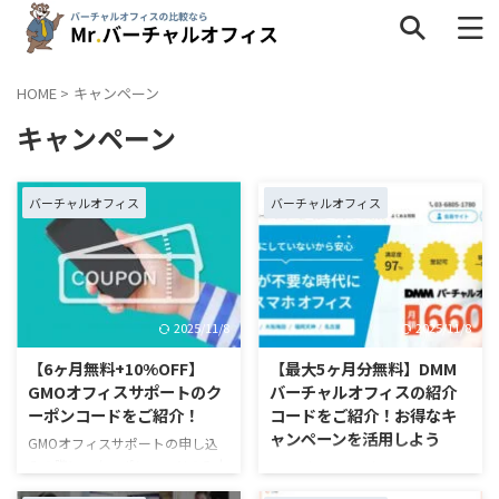
HOME
>
キャンペーン
キャンペーン
タグ一覧
インタビュー
キャンペーン
サービス内容
バーチャルオフィス
バーチャルオフィス
ネットショップ
バーチャルオフィスの疑問
個人事業主
地域
料金・格安
比較
法人
解約
2025/11/8
2025/11/8
評判・口コミ
選び方
銀行
【6ヶ月無料+10%OFF】
【最大5ヶ月分無料】DMM
GMOオフィスサポートのク
バーチャルオフィスの紹介
ーポンコードをご紹介！
コードをご紹介！お得なキ
ャンペーンを活用しよう
GMOオフィスサポートの申し込
みの際に、クーポンコードの入力
DMMバーチャルオフィスには、
欄が表示され、入手できるところ
申し込み時に使える紹介コードが