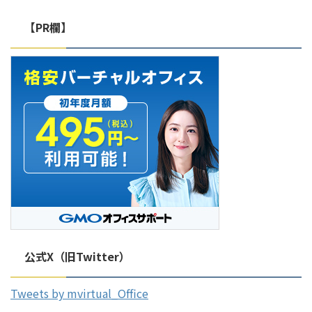
ントと合わせて紹介します。
https://mr-virtual-
【PR欄】
office.jp/virtual-office-bank-
account/ こちらもチェック バー
チャルオフィスでも法人の銀行口
座は開設できる ...
公式X（旧Twitter）
Tweets by mvirtual_Office