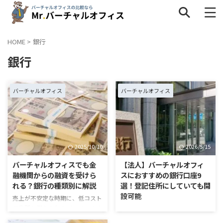
HOME
>
銀行
銀行
タグ一覧
インタビュー
キャンペーン
サービス内容
バーチャルオフィス
バーチャルオフィス
ネットショップ
バーチャルオフィスの疑問
個人事業主
地域
料金・格安
比較
法人
解約
2025/10/10
2026/5/15
評判・口コミ
選び方
銀行
バーチャルオフィスでも金
【法人】バーチャルオフィ
融機関からの融資を受けら
スにおすすめの銀行口座9
れる？銀行の種類別に解説
選！登記住所にしていても開
設可能
売上が不安定な時期に、低コスト
で住所を借りられるバーチャルオ
すべてではないものの、バーチャ
フィスは魅力です。ただ、そこで
ルオフィスの住所でも法人の銀行