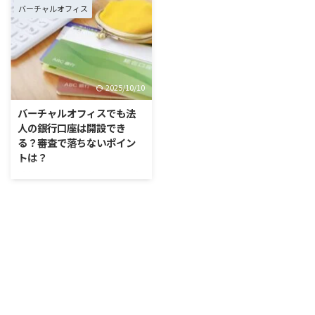
心配になるのは「銀行からの融資
口座は開設できます。実際、バー
バーチャルオフィス
を受けられるのかどうか」ではな
チャルオフィスのホームページを
いでしょうか。借りた住所に営業
確認すると、さまざまな銀行での
実態が存在しないことから、「マ
口座開設実績が公開されていま
イナス評価を受けたり審査落ちし
す。 しかし近年は、法人・個人
たりしないだろうか？…」と不安
問わず、銀行口座開設の審査が全
2025/10/10
に感じている方も多いはずです。
体的に厳しくなっているのが実情
この記事では、金融機関の種類別
です。本記事では、バーチャルオ
バーチャルオフィスでも法
に、バーチャルオフィスでの融資
フィスにおける法人口座開設の現
人の銀行口座は開設でき
対応可否を紹介します。後半で
状をお伝えしつつ、おすすめな9
る？審査で落ちないポイン
は、そのほかの資金調達方法も紹
つの銀行を紹介します。
トは？
介していますので、ぜひ最後まで
https://mr-virtual-
近年、バーチャルオフィスでの法
ご覧ください。 前提知識！融資
office.jp/virtual-office-business-
人口座の開設が難しいという声を
元が対応する銀行口座を開設しな
account/ こち ...
度々耳にします。法人の銀行口座
...
は、実態のある事業所でも開設が
難しいと言われているため、バー
チャルオフィスを利用する方はな
おさら不安に思うのではないでし
ょうか。 本記事では、バーチャ
ルオフィスでも法人口座を開設で
きるのかについて、審査時のポイ