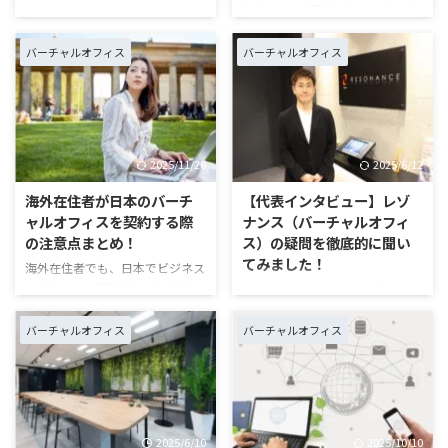
DMM.comが運営するサービスで
バーチャルオフィスを利用するメ
す。バーチャルオフィスを検討し
リットのひとつに、郵便物転送サ
ている方であれば、一度は目にし
ービスがあります。事業用の住所
バーチャルオフィス
バーチャルオフィス
たことがあるのではないでしょう
を持ちながら、実際にはオフィス
か。知名度はあるものの、比較検
に通わずに郵便物を受け取れる便
討にあたっては利用者の評判や口
利なサービスです。 本記事で
コミが気になるところです。 本
は、バーチャルオフィスの郵便物
記事では、実際のサービス内容や
転送サービスの基本的な仕組みや
2025/11/26
2025/6/12
コストパフォーマンスはどうなの
流れ、料金体系について詳しく解
か、Mr.バーチャルオフィスで実
説します。また、主要なバーチャ
海外在住者が日本のバーチ
【代表インタビュー】レゾ
施したアンケート調査をもとに、
ルオフィス事業者の郵便物転送サ
ャルオフィスを契約する際
ナンス（バーチャルオフィ
DMMバーチャルオフィスの口コ
ービスの対応状況や料金も紹介し
の注意点まとめ！
ス）の疑問を徹底的に聞い
ミ・評判をまとめました。メリッ
ますので、サービスを選ぶ際の参
てみました！
海外在住者でも、日本でビジネス
ト・デメリットからお得なキャン
考にしてください。 https://mr-
を行うことは可能ですが、拠点と
バーチャルオフィスの利用を検討
ペーンまで詳しく解説しているの
virtual-office.jp/virtual-office-
なる住所が必要です。コストを抑
する際、多くの方が最も重視する
で、バーチャルオフィス検討 ...
mail-fo ...
えるために、バーチャルオフィス
点のひとつに、信頼性がありま
バーチャルオフィス
バーチャルオフィス
を検討する方もいるでしょう。
す。「本当に安心して事業の拠点
しかし、海外在住者が日本のバー
として利用できるのか？」「ほか
チャルオフィスを契約できるの
の利用者の質は保たれているの
か、手続きはどうするのかなどの
か？」など、気になる点は多岐に
課題もあります。この記事では、
わたります。 今回は、月額990円
2025/6/10
2025/10/10
海外在住者のバーチャルオフィス