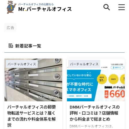
広告
タグ一覧
新着記事一覧
インタビュー
キャンペーン
サービス内容
ネットショップ
バーチャルオフィスの疑問
個人事業主
バーチャルオフィス
バーチャルオフィス
地域
料金・格安
比較
法人
解約
評判・口コミ
選び方
銀行
2025/11/26
2025/11/8
バーチャルオフィスの郵便
DMMバーチャルオフィスの
物転送サービスとは？届く
評判・口コミは？店舗情報
までの流れや料金体系を解
から料金まで総まとめ
説
DMMバーチャルオフィスは、