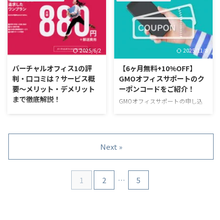
ビスも、信頼性の高い大手企業に
ィスです。利用を検討している方
...
よる運営で、それぞれに魅力があ
は、信頼性のあるサービスなの
ります。しかし、料金プランが複
か、口コミや評判が気になるとこ
雑で、初めて検討される方にとっ
ろでしょう。 Mr.バーチャルオフ
ては比較も困難です。 本記事で
ィスでは、実際にKarigoを利用さ
2025/6/2
2025/11/8
は、GMOオフィスサポートとレ
れている方を対象に、アンケート
ゾナンスの基本情報から、サービ
を実施しました。結果を踏まえ
バーチャルオフィス1の評
【6ヶ月無料+10%OFF】
スの内容詳細までを、比較しなが
て、おすすめな方やメリット・デ
判・口コミは？サービス概
GMOオフィスサポートのク
らわかりやすく紹介します。どち
メリット、サービスの詳細をお伝
要～メリット・デメリット
ーポンコードをご紹介！
らが適しているのか、的確に判断
えします。 リアルな口コミ・評
まで徹底解説！
GMOオフィスサポートの申し込
するためにお役立てください。
判を参考にして、検討時の参考と
みの際に、クーポンコードの入力
「バーチャルオフィス1を検討し
お得なキャンペーン情報も紹介し
してお役立てください。後半で
欄が表示され、入手できるところ
ているけれど、実際のところどう
ていますので、ぜひ最後までご覧
は、お得なキャンペーン情報も紹
をお探しではありませんか？現
なの…」 そんな疑問をお持ちで
...
介していますので、ぜひ最後まで
在、新規契約者を対象とした、お
はありませんか？ 利用者の評判
チェックしてください ...
Next »
得なキャンペーンを実施していま
や口コミ、どんな方に向いている
す。クーポンコードを入手すれ
バーチャルオフィスサービスなの
ば、割引価格で利用可能です。
か、気になりますよね。 本記事
1
2
…
5
本記事では、GMOオフィスサポ
では、バーチャルオフィス1の概
ートのキャンペーンについて、詳
要をまとめた上で、実際の利用者
しくお伝えします。初年度の基本
の評判・口コミやメリット・デメ
料金が割引になる、期間限定の情
リットについて詳しく紹介しま
報です。 申し込み手順も、わか
す。最後まで読めば、バーチャル