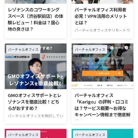
（税込）から利用できる「レゾナ
利用や注意点について、詳しく解
ンス」の代表、鳥本時彦氏にイン
レゾナンスのコワーキング
バーチャルオフィス利用者
説します。 郵便物や電話の転送
タビューを実施しました。同社が
スペース（渋谷駅前店）の体
必見！VPN活用のメリット
サービスに関する情報に加え、海
どのようにして「信頼性」を追求
験レビュー！料金は？居心
とは？
外在住者でも利用できるバーチャ
し、利用者が安心して事業に集中
地の良さは？
バーチャルオフィスやリモートワ
ルオフィスも紹介しているので、
できる環境を提供しているのかな
ークの普及に伴い、VPNの利用を
月額990円（税込）から利用でき
ぜひ参考にしてください。 海外
どについて、詳しくお話を伺いま
検討する方が徐々に増えていま
るバーチャルオフィスサービスと
在住者でも日本国内のバーチャル
した。 レゾナンスの概要 「レゾ
す。VPNを活用することで、セキ
して人気のレゾナンス。法人登記
オ ...
バーチャルオフィス
バーチャルオフィス
ナンス」は、株式会社ゼニス運 ...
ュリティと利便性を高めながら、
も可能なプランとしては業界トッ
安全なリモートワーク環境を構築
プクラスの低価格を提供し、多く
できるのが特徴です。 本記事で
の法人やフリーランスから支持を
は、VPNの基本的な仕組みから、
集めています。 都内に複数の拠
「リモートワーク+バーチャルオ
点を展開していますが、渋谷駅前
2025/11/7
2025/12/25
フィス」の環境で導入するメリッ
店には会議室だけでなく、実際に
ト、注意点まで、幅広くまとめて
作業ができるコワーキングスペー
GMOオフィスサポートとレ
バーチャルオフィス
います。VPNの基本を正しく認識
スも併設されています。 今回は
ゾナンスを徹底比較！どち
「Karigo」の評判・口コミ
したうえで、快適なリモートワー
実際にレゾナンス渋谷駅前店を訪
らがおすすめ？
は？サービス概要～お得な
ク環境の構築を進めていきましょ
問し、コワーキングスペースの利
キャンペーン情報まで徹底解
バーチャルオフィスを検討してい
う。 VPNとは？仕組みは？
用体験をレビューしました。施設
説！
て、GMOオフィスサポートとレ
VPN（Virtual Private Network ...
の様子や料金体系、使い勝手な
ゾナンスのどちらにしようか、迷
「Karigo」は、全国に62店舗を
ど、気になるポイントを徹底調査
っていませんか？ いずれのサー
展開する、老舗のバーチャルオフ
バーチャルオフィス
バーチャルオフィス
しましたので、ぜひご参照くださ