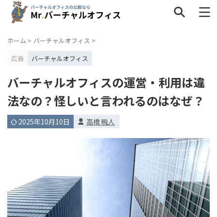
ホーム
>
バーチャルオフィス
>
広告
バーチャルオフィス
タグ一覧
バーチャルオフィスの運営・利用は違
インタビュー
キャンペーン
サービス内容
法なの？怪しいと言われるのはなぜ？
ネットショップ
バーチャルオフィスの疑問
個人事業主
2025年10月10日
高橋 暁人
地域
料金・格安
比較
法人
解約
評判・口コミ
選び方
銀行