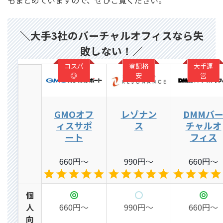
もまとめていますので、ぜひご覧ください。
＼大手3社のバーチャルオフィスなら失
敗しない！／
コスパ
登記格
大手運
◎
安
営
GMOオフ
レゾナン
DMMバ
ィスサポ
ス
チャルオ
ート
フィス
660円～
990円～
660円～
個
人
660円～
990円～
660円～
向