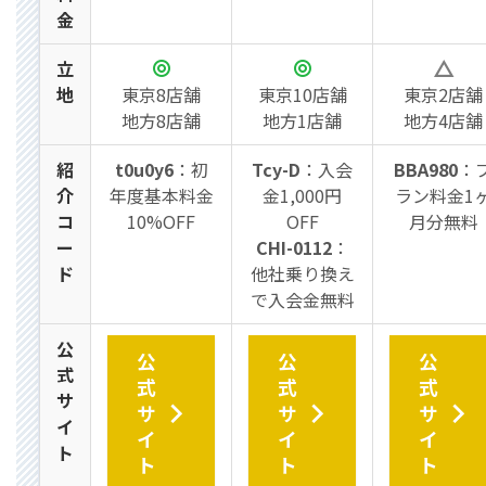
金
立
地
東京8店舗
東京10店舗
東京2店舗
地方8店舗
地方1店舗
地方4店舗
紹
t0u0y6
：初
Tcy-D
：入会
BBA980
：
介
年度基本料金
金1,000円
ラン料金1
コ
10%OFF
OFF
月分無料
ー
CHI-0112
：
ド
他社乗り換え
で入会金無料
公
公
公
公
式
式
式
式
サ
サ
サ
サ
イ
イ
イ
イ
ト
ト
ト
ト