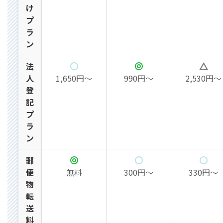
け
プ
ラ
ン
法
人
1,650円～
990円～
2,530円～
登
記
プ
ラ
ン
郵
便
無料
300円～
330円～
物
転
送
料