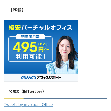
サービスに関する情報に加え、海
【PR欄】
外在住者でも利用できるバーチャ
ルオフィスも紹介しているので、
ぜひ参考にしてください。 海外
在住者でも日本国内のバーチャル
オ ...
公式X（旧Twitter）
Tweets by mvirtual_Office