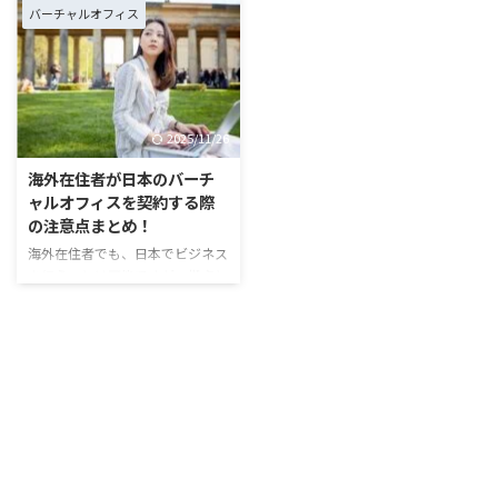
ている方であれば、一度は目にし
ービスがあります。事業用の住所
バーチャルオフィス
たことがあるのではないでしょう
を持ちながら、実際にはオフィス
か。知名度はあるものの、比較検
に通わずに郵便物を受け取れる便
討にあたっては利用者の評判や口
利なサービスです。 本記事で
コミが気になるところです。 本
は、バーチャルオフィスの郵便物
記事では、実際のサービス内容や
転送サービスの基本的な仕組みや
2025/11/26
コストパフォーマンスはどうなの
流れ、料金体系について詳しく解
か、Mr.バーチャルオフィスで実
説します。また、主要なバーチャ
海外在住者が日本のバーチ
施したアンケート調査をもとに、
ルオフィス事業者の郵便物転送サ
ャルオフィスを契約する際
DMMバーチャルオフィスの口コ
ービスの対応状況や料金も紹介し
の注意点まとめ！
ミ・評判をまとめました。メリッ
ますので、サービスを選ぶ際の参
海外在住者でも、日本でビジネス
ト・デメリットからお得なキャン
考にしてください。 https://mr-
を行うことは可能ですが、拠点と
ペーンまで詳しく解説しているの
virtual-office.jp/virtual-office-
なる住所が必要です。コストを抑
で、バーチャルオフィス検討 ...
mail-fo ...
えるために、バーチャルオフィス
を検討する方もいるでしょう。
しかし、海外在住者が日本のバー
チャルオフィスを契約できるの
か、手続きはどうするのかなどの
課題もあります。この記事では、
海外在住者のバーチャルオフィス
利用や注意点について、詳しく解
説します。 郵便物や電話の転送