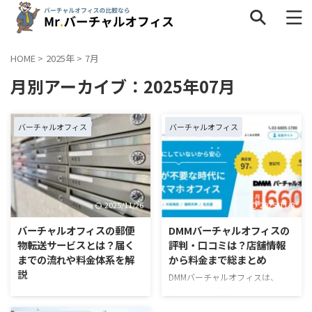
HOME
>
2025年
>
7月
月別アーカイブ：2025年07月
タグ一覧
インタビュー
キャンペーン
サービス内容
バーチャルオフィス
バーチャルオフィス
ネットショップ
バーチャルオフィスの疑問
個人事業主
地域
料金・格安
比較
法人
解約
2025/11/26
2025/11/8
評判・口コミ
選び方
銀行
バーチャルオフィスの郵便
DMMバーチャルオフィスの
物転送サービスとは？届く
評判・口コミは？店舗情報
までの流れや料金体系を解
から料金まで総まとめ
説
DMMバーチャルオフィスは、
DMM.comが運営するサービスで
バーチャルオフィスを利用するメ
す。バーチャルオフィスを検討し
リットのひとつに、郵便物転送サ